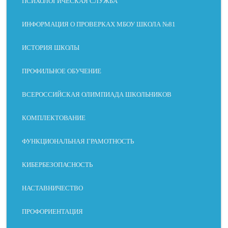
ПСИХОЛОГИЧЕСКАЯ СЛУЖБА
ИНФОРМАЦИЯ О ПРОВЕРКАХ МБОУ ШКОЛА №81
ИСТОРИЯ ШКОЛЫ
СЛАБОЕ
ДИСЛЕКС
МОТОРН
БЕЗ
ЗРЕНИЕ
ИЯ
ЫЕ
ОТВЛЕЧЕ
ПРОФИЛЬНОЕ ОБУЧЕНИЕ
НАРУШЕ
НИЙ
НИЯ
ВСЕРОССИЙСКАЯ ОЛИМПИАДА ШКОЛЬНИКОВ
КОМПЛЕКТОВАНИЕ
ФУНКЦИОНАЛЬНАЯ ГРАМОТНОСТЬ
МЕЖСТРОЧНЫЙ
РАЗМЕР
ИНТЕРВАЛ
КИБЕРБЕЗОПАСНОСТЬ
НАСТАВНИЧЕСТВО
ВЫРАВНИВАНИЕ
ЧИТАЕМЫЙ ШРИФТ
ПРОФОРИЕНТАЦИЯ