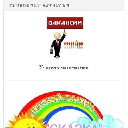
СВОБОДНЫЕ ВАКАНСИИ
СЛАБОЕ
ДИСЛЕКС
МОТОРН
БЕЗ
ЗРЕНИЕ
ИЯ
ЫЕ
ОТВЛЕЧЕ
НАРУШЕ
НИЙ
НИЯ
МЕЖСТРОЧНЫЙ
РАЗМЕР
ИНТЕРВАЛ
Учитель математики
ВЫРАВНИВАНИЕ
ЧИТАЕМЫЙ ШРИФТ
МЕЖБУКВЕННЫЙ