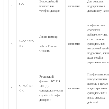
Всероссийский
Для женщин,
600
3
бесплатный
анонимно
подвергшихся
телефон доверия
домашнему наси
профилактика
семейного
неблагополучия,
Линия помощи
стрессовых и
8 800 2500
4
анонимно
суицидальных
015
«Дети России
настроений детей
Онлайн»
подростков, защи
прав детей и
укрепление семь
Профилактическа
Ростовский
консультативная
филиал ГБУ РО
помощь с целью
8 (863) 223-
«ПНД»
5
анонимно
предотвращения
41-41
суицидологическая
суицидальных и
служба «Телефон
иных опасных
доверия»
действий