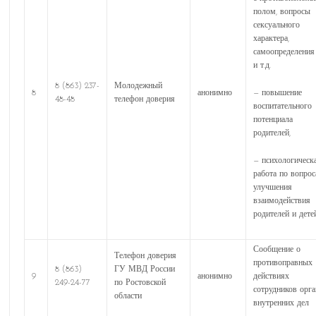
полом, вопросы
сексуального
характера,
самоопределения
и т.д.
8 (863) 237-
Молодежный
— повышение
8
анонимно
48-48
телефон доверия
воспитательного
потенциала
родителей,
— психологическ
работа по вопро
улучшения
взаимодействия
родителей и дете
Сообщение о
Телефон доверия
противоправных
8 (863)
ГУ МВД России
9
анонимно
действиях
249-24-77
по Ростовской
сотрудников орг
области
внутренних дел