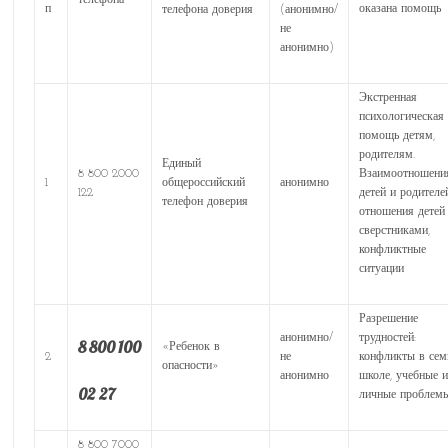
п
оказана помощь
телефона доверия
(анонимно/
не
анонимно)
Экстренная
психологическая
помощь детям,
родителям.
Единый
8 800 2000
Взаимоотношени
1
общероссийский
анонимно
122
детей и родителе
телефон доверия
отношения детей
сверстниками,
конфликтные
ситуации
Разрешение
анонимно/
трудностей:
8 800 100
«Ребенок в
2
не
конфликты в сем
опасности»
анонимно
школе, учебные 
02 27
личные проблем
8 800 7000