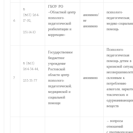
ГБОУ РО
8
«Областной центр
психолого-
(863) 264-
анонимно/
психолого-
педагогическая,
6
17-92,
не
педагогической
медико-социальн
анонимно
реабилитации и
помощь
251-14-10
коррекции»
Психолого-
Государственное
педагогическая
бюджетное
помощь детям в
8 (863)
учреждение
кризисной ситуац
264-34-44,
Ростовской
несовершеннолет
области центр
7
анонимно
склонным к
253-35-77
психолого-
потреблению
педагогической,
алкоголя, наркоти
медицинской и
токсических и
социальной
одурманивающи
помощи
веществ
— вопросы
отношений
с противополож