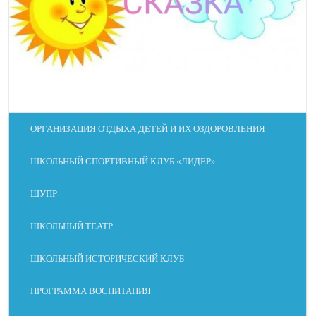
ШРИФТ ДЛЯ
ИНТЕРВАЛ
ДИСЛЕКСИКОВ
КОНТРАСТ
ОТТЕНКИ СЕРОГО
ОРГАНИЗАЦИЯ ОТДЫХА ДЕТЕЙ И ИХ ОЗДОРОВЛЕНИЯ
ШКОЛЬНЫЙ СПОРТИВНЫЙ КЛУБ «ЛИДЕР»
СКРЫТЬ
ПОДСВЕТИТЬ
ИЗОБРАЖЕНИЯ
ССЫЛКИ
ШУПР
ШКОЛЬНЫЙ ТЕАТР
ДАЛЬТОНИЗМ
ШКОЛЬНЫЙ ИСТОРИЧЕСКИЙ КЛУБ
ПРОГРАММА ВОСПИТАНИЯ