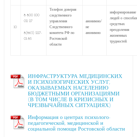
Телефон доверия
информирование
8 800 100
следственного
людей о способа
02 27
управления
анонимно/
средствах
10
Следственного
не
преодоления
8(863) 227-
комитета РФ по
анонимно
жизненных
01-85
Ростовской
трудностей.
области
ИНФРАСТРУКТУРА МЕДИЦИНСКИХ
И ПСИХОЛОГИЧЕСКИХ УСЛУГ,
ОКАЗЫВАЕМЫХ НАСЕЛЕНИЮ
БЮДЖЕТНЫМИ ОРГАНИЗАЦИЯМИ
(В ТОМ ЧИСЛЕ В КРИЗИСНЫХ И
ЧРЕЗВЫЧАЙНЫХ СИТУАЦИЯХ)
Информация о центрах психолого-
педагогической, медицинской и
социальной помощи Ростовской области