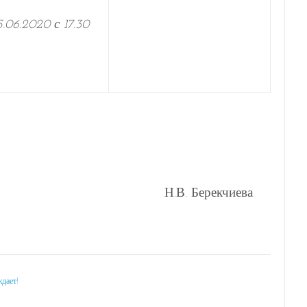
.06.2020 с 17.30
 Н.В. Берекчиева
дает!