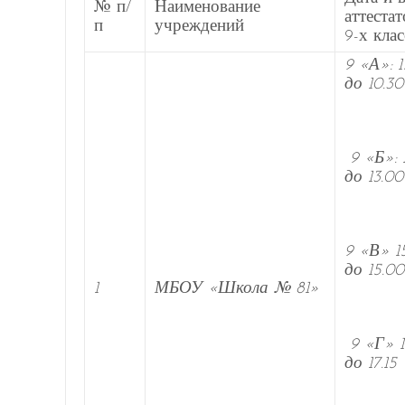
№ п/
Наименование
аттеста
п
учреждений
9-х кла
9 «А»: 1
до 10.30
9 «Б»: 1
до 13.00
9 «В» 15
до 15.00
1
МБОУ «Школа № 81»
9 «Г» 1
до 17.15