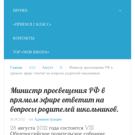
ПРОЧЕЕ
«ПРИЕМ В 1 КЛАСС»
КОНТАКТЫ
ТОР «МОЯ ШКОЛА»
Главная
/
2021
/
Август
/
18
/
Министр просвещения РФ в
прямом эфире ответит на вопросы родителей школьников.
Министр просвещения РФ в
прямом эфире ответит на
вопросы родителей школьников.
18.08.2021
– от
Администрация
28 августа 2021 года состоится VIII
Общероссийское родительское собрание: