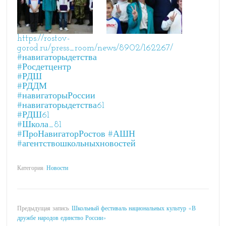
https://rostov-
gorod.ru/press_room/news/8902/162267/
#навигаторыдетства
#Росдетцентр
#РДШ
#РДДМ
#навигаторыРоссии
#навигаторыдетства61
#РДШ61
#Школа_81
#ПроНавигаторРостов
#АШН
#агентствошкольныхновостей
Категория:
Новости
Предыдущая запись:
Школьный фестиваль национальных культур «В
дружбе народов единство России»