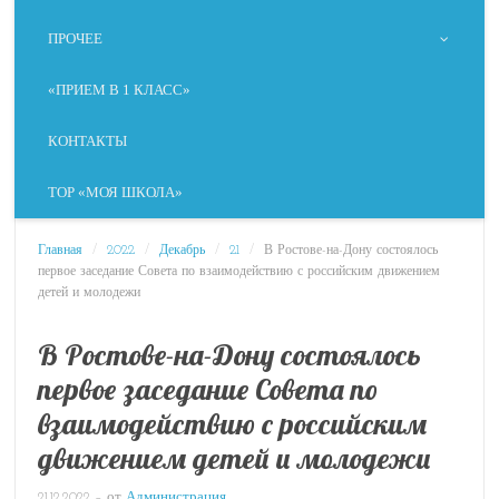
ПРОЧЕЕ
«ПРИЕМ В 1 КЛАСС»
КОНТАКТЫ
ТОР «МОЯ ШКОЛА»
Главная
/
2022
/
Декабрь
/
21
/
В Ростове-на-Дону состоялось
первое заседание Совета по взаимодействию с российским движением
детей и молодежи
В Ростове-на-Дону состоялось
первое заседание Совета по
взаимодействию с российским
движением детей и молодежи
21.12.2022
– от
Администрация