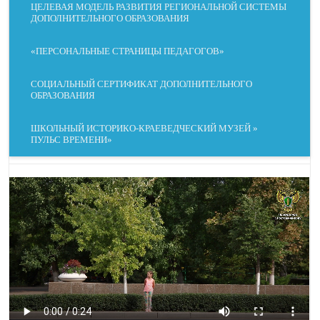
ЦЕЛЕВАЯ МОДЕЛЬ РАЗВИТИЯ РЕГИОНАЛЬНОЙ СИСТЕМЫ
ДОПОЛНИТЕЛЬНОГО ОБРАЗОВАНИЯ
МЕЖБУКВЕННЫЙ
ШРИФТ ДЛЯ
ИНТЕРВАЛ
ДИСЛЕКСИКОВ
«ПЕРСОНАЛЬНЫЕ СТРАНИЦЫ ПЕДАГОГОВ»
СОЦИАЛЬНЫЙ СЕРТИФИКАТ ДОПОЛНИТЕЛЬНОГО
ОБРАЗОВАНИЯ
КОНТРАСТ
ОТТЕНКИ СЕРОГО
ШКОЛЬНЫЙ ИСТОРИКО-КРАЕВЕДЧЕСКИЙ МУЗЕЙ »
ПУЛЬС ВРЕМЕНИ»
СКРЫТЬ
ПОДСВЕТИТЬ
ИЗОБРАЖЕНИЯ
ССЫЛКИ
ДАЛЬТОНИЗМ